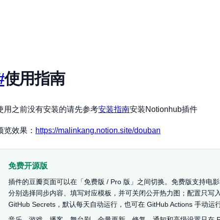
#
使用指南
使用之前没有安装的请先参考
安装指南
安装Notionhub插件
预览效果：
https://malinkang.notion.site/douban
免费开源版
插件的豆瓣页面可以在「免费版 / Pro 版」之间切换。免费版支持电
分别选择同步内容、填写对应模板，并可关闭公开热力图；配置只写
GitHub Secrets，默认每天自动运行，也可在 GitHub Actions 手动运
音乐、游戏、播客、舞台剧、全量更新、修复、通知和高级设置只在 Pr