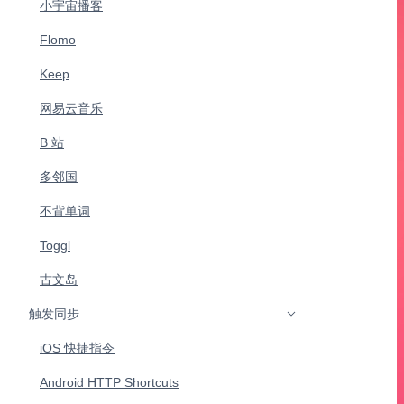
小宇宙播客
Flomo
Keep
网易云音乐
B 站
多邻国
不背单词
Toggl
古文岛
触发同步
iOS 快捷指令
Android HTTP Shortcuts