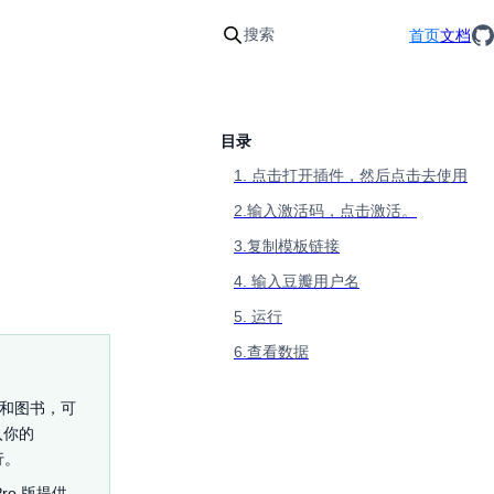
搜索
首页
文档
目录
1. 点击打开插件，然后点击去使用
2.输入激活码，点击激活。
3.复制模板链接
4. 输入豆瓣用户名
5. 运行
6.查看数据
影和图书，可
入你的
行。
o 版提供。